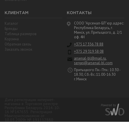
КЛИЕНТАМ
КОНТАКТЫ
СООО "Арсенал-БЛ" юр.адрес:
Каталог
Республика Беларусь, г.
Бренды
Минск, ул. Притыцкого, д. 2/1
Таблица размеров
оф. 4Н
Корзина
Обратная связь
+375 17 356 78 88
Заказать звонок
+375 29 319 58 08
arsenal-bl@mail.ru
,
sergei@arsenal-bl.com
Притыцкого Пн.- Птн.: 10.30 -
18.30, Сб.-Вс.:11.00-16.30
г.Минск
Дата регистрации интернет-
магазина в Торговом реестре
Республики Беларусь 2014-10-
16 №147655 Регистрация
Мингорисполкомом от
10.03.2009г № 191112880