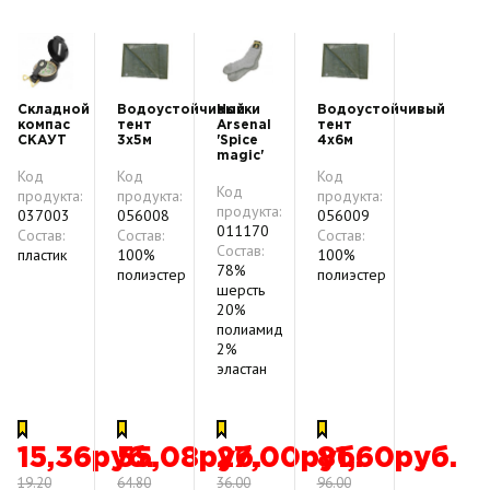
Складной
Водоустойчивый
Носки
Водоустойчивый
компас
тент
Arsenal
тент
СКАУТ
3х5м
'Spice
4х6м
magic'
Код
Код
Код
Код
продукта:
продукта:
продукта:
продукта:
037003
056008
056009
011170
Состав:
Состав:
Состав:
Состав:
пластик
100%
100%
78%
полиэстер
полиэстер
шерсть
20%
полиамид
2%
эластан
15,36руб.
55,08руб.
27,00руб.
81,60руб.
19.20
64.80
36.00
96.00