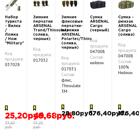
Набор
Зимние
Зимние
Сумка
Сумка -
туриста
перчатки
флисовые
ARSENAL
рюкзак
- Вилка
ARSENAL
перчатки-
Cargo
ARSENAL
/
Trand/Thinsulate
варежки
(черный)
Cargo
Ложка
(олива,
ARSENAL
(олива)
/ Нож
черные)
Polartec/Thins
Код
''Military''
(олива,
Код
продукта:
черные)
Код
продукта:
047008
Код
продукта:
047008
Состав:
Код
продукта:
017032
Состав:
нейлон
продукта:
037028
100%
017031
Нейлон
Состав:
флис,
Thinsulate
3M
28,80руб.
176,40руб.
176,4
25,20руб.
49,68руб.
33.60
55.20
руб.
руб.