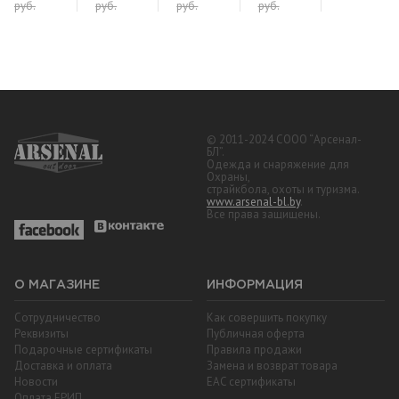
руб.
руб.
руб.
руб.
© 2011-2024 СООО “Арсенал-
БЛ”.
Одежда и снаряжение для
Охраны,
страйкбола, охоты и туризма.
www.arsenal-bl.by
.
Все права защищены.
О МАГАЗИНЕ
ИНФОРМАЦИЯ
Сотрудничество
Как совершить покупку
Реквизиты
Публичная оферта
Подарочные сертификаты
Правила продажи
Доставка и оплата
Замена и возврат товара
Новости
EAC cертификаты
Оплата ЕРИП