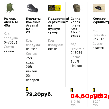
Рюкзак
Перчатки
Подарочный
Сумка
Компас-
ARSENAL
кожаные
сертификат
через
курвимет
45л
Arsenal
на
плече
RAPP-
нужную
'One
Код
02
сумму
Strap'
Код
продукта:
олива
продукта:
037018
Код
Код
0470101
Состав:
Код
продукта:
продукта:
Состав:
пластик
продукта:
017013
00101
нейлон
045054
Состав:
Состав:
75%
100%
кожа,
Нейлон
20%
нейлон,
5%
неопрен
79,20руб.
84,60руб.
11,52
112.80
19.20
руб.
руб.