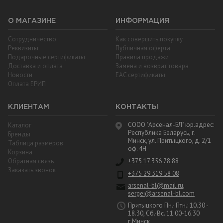
О МАГАЗИНЕ
ИНФОРМАЦИЯ
Сотрудничество
Как совершить покупку
Реквизиты
Публичная оферта
Подарочные сертификаты
Правила продажи
Доставка и оплата
Замена и возврат товара
Новости
EAC cертификаты
Оплата ЕРИП
КЛИЕНТАМ
КОНТАКТЫ
СООО "Арсенал-БЛ" юр.адрес:
Каталог
Республика Беларусь, г.
Бренды
Минск, ул. Притыцкого, д. 2/1
Таблица размеров
оф. 4Н
Корзина
Обратная связь
+375 17 356 78 88
Заказать звонок
+375 29 319 58 08
arsenal-bl@mail.ru
,
sergei@arsenal-bl.com
Притыцкого Пн.- Птн.: 10.30 -
18.30, Сб.-Вс.:11.00-16.30
г.Минск