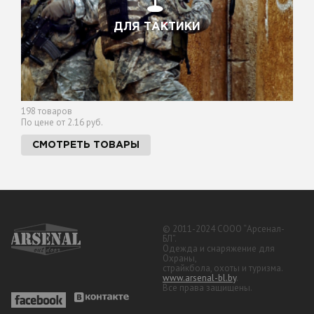
ДЛЯ ТАКТИКИ
198 товаров
По цене от 2.16 руб.
СМОТРЕТЬ ТОВАРЫ
© 2011-2024 СООО “Арсенал-
БЛ”.
Одежда и снаряжение для
Охраны,
страйкбола, охоты и туризма.
www.arsenal-bl.by
.
Все права защищены.