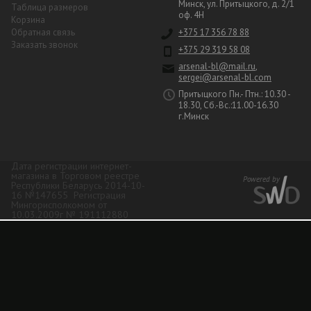
Минск, ул. Притыцкого, д. 2/1
Таблица размеров
оф. 4Н
Корзина
Обратная связь
+375 17 356 78 88
Заказать звонок
+375 29 319 58 08
arsenal-bl@mail.ru
,
sergei@arsenal-bl.com
Притыцкого Пн.- Птн.: 10.30 -
18.30, Сб.-Вс.:11.00-16.30
г.Минск
Дата регистрации интернет-
магазина в Торговом реестре
Республики Беларусь 2014-10-
16 №147655 Регистрация
Мингорисполкомом от
10.03.2009г № 191112880