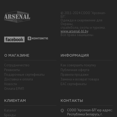
© 2011-2024 СООО “Арсенал-
БЛ”.
Одежда и снаряжение для
Охраны,
страйкбола, охоты и туризма.
www.arsenal-bl.by
.
Все права защищены.
О МАГАЗИНЕ
ИНФОРМАЦИЯ
Сотрудничество
Как совершить покупку
Реквизиты
Публичная оферта
Подарочные сертификаты
Правила продажи
Доставка и оплата
Замена и возврат товара
Новости
EAC cертификаты
Оплата ЕРИП
КЛИЕНТАМ
КОНТАКТЫ
СООО "Арсенал-БЛ" юр.адрес:
Каталог
Республика Беларусь, г.
Бренды