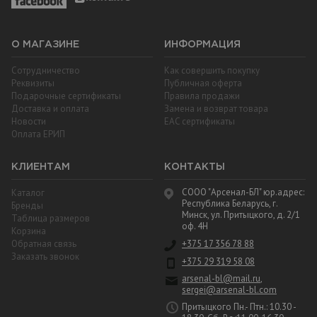
О МАГАЗИНЕ
ИНФОРМАЦИЯ
Сотрудничество
Как совершить покупку
Реквизиты
Публичная оферта
Подарочные сертификаты
Правила продажи
Доставка и оплата
Замена и возврат товара
Новости
EAC cертификаты
Оплата ЕРИП
КЛИЕНТАМ
КОНТАКТЫ
СООО "Арсенал-БЛ" юр.адрес:
Каталог
Республика Беларусь, г.
Бренды
Минск, ул. Притыцкого, д. 2/1
Таблица размеров
оф. 4Н
Корзина
Обратная связь
+375 17 356 78 88
Заказать звонок
+375 29 319 58 08
arsenal-bl@mail.ru
,
sergei@arsenal-bl.com
Притыцкого Пн.- Птн.: 10.30 -