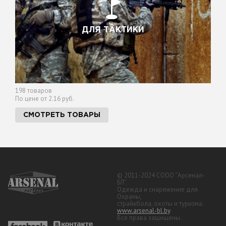
ДЛЯ ТАКТИКИ
198 товаров
По цене от 2.16 руб.
СМОТРЕТЬ ТОВАРЫ
© 2011-2024 СООО “Арсенал-
БЛ”.
Одежда и снаряжение для
Охраны,
страйкбола, охоты и туризма.
www.arsenal-bl.by
.
Все права защищены.