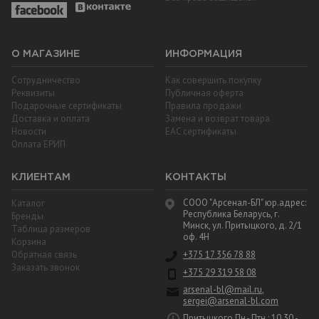
О МАГАЗИНЕ
ИНФОРМАЦИЯ
Сотрудничество
Как совершить покупку
Реквизиты
Публичная оферта
Подарочные сертификаты
Правила продажи
Доставка и оплата
Замена и возврат товара
Новости
EAC cертификаты
Оплата ЕРИП
КЛИЕНТАМ
КОНТАКТЫ
СООО "Арсенал-БЛ" юр.адрес:
Каталог
Республика Беларусь, г.
Бренды
Минск, ул. Притыцкого, д. 2/1
Таблица размеров
оф. 4Н
Корзина
Обратная связь
+375 17 356 78 88
Заказать звонок
+375 29 319 58 08
arsenal-bl@mail.ru
,
sergei@arsenal-bl.com
Притыцкого Пн.- Птн.: 10.30 -