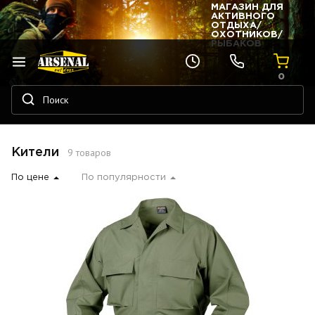
МАГАЗИН ДЛЯ
АКТИВНОГО
ОТДЫХА/
ОХОТНИКОВ/
РЫБАКОВ
0
9 товаров
Кители
По цене
По популярности