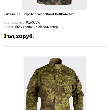
Китель SFU RipStop Woodland Helikon-Tex
Код продукта:
016077A
Состав:
60% хлопок , 40%полиэстер
151,20руб.