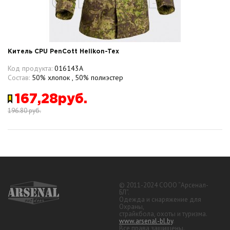
Китель CPU PenCott Helikon-Tex
Код продукта:
016143A
Состав:
50% хлопок , 50% полиэстер
167,28руб.
196.80 руб.
© 2011-2024 СООО “Арсенал-
БЛ”.
Одежда и снаряжение для
Охраны,
страйкбола, охоты и туризма.
www.arsenal-bl.by
.
Все права защищены.