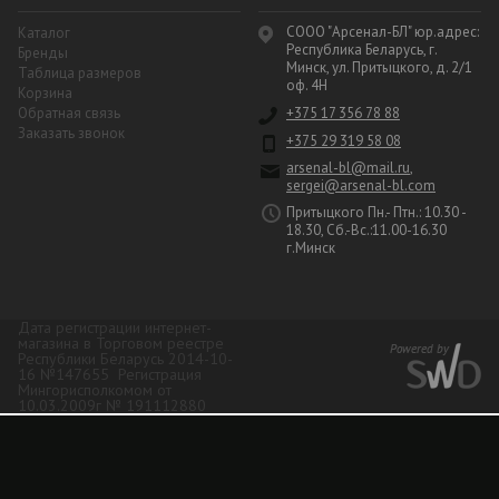
СООО "Арсенал-БЛ" юр.адрес:
Каталог
Республика Беларусь, г.
Бренды
Минск, ул. Притыцкого, д. 2/1
Таблица размеров
оф. 4Н
Корзина
Обратная связь
+375 17 356 78 88
Заказать звонок
+375 29 319 58 08
arsenal-bl@mail.ru
,
sergei@arsenal-bl.com
Притыцкого Пн.- Птн.: 10.30 -
18.30, Сб.-Вс.:11.00-16.30
г.Минск
Дата регистрации интернет-
магазина в Торговом реестре
Республики Беларусь 2014-10-
16 №147655 Регистрация
Мингорисполкомом от
10.03.2009г № 191112880