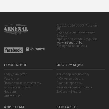
© 2011-2024 СООО “Арсенал-
БЛ”.
Одежда и снаряжение для
Охраны,
страйкбола, охоты и туризма.
www.arsenal-bl.by
.
Все права защищены.
О МАГАЗИНЕ
ИНФОРМАЦИЯ
Сотрудничество
Как совершить покупку
Реквизиты
Публичная оферта
Подарочные сертификаты
Правила продажи
Доставка и оплата
Замена и возврат товара
Новости
EAC cертификаты
Оплата ЕРИП
КЛИЕНТАМ
КОНТАКТЫ