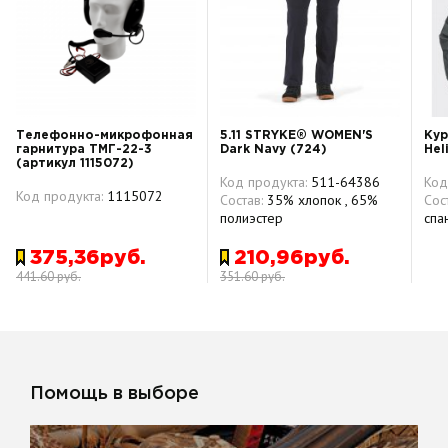
Телефонно-микрофонная
5.11 STRYKE® WOMEN'S
Кур
гарнитура ТМГ-22-3
Dark Navy (724)
Hel
(артикул 1115072)
Код продукта:
511-64386
Код
Код продукта:
1115072
Состав:
35% хлопок , 65%
Сос
полиэстер
спа
375,36руб.
210,96руб.
441.60 руб.
351.60 руб.
Помощь в выборе