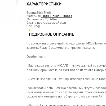
ХАРАКТЕРИСТИКИ
Бренд:
Stich Profi
Материал:
100% Нейлон 1000D
Фурнитура:
2M, D-flex
Страна производства:
Россия
Вес:
125g
ПОДРОБНОЕ ОПИСАНИЕ
Подсумок изготовленный по технологии МОЛЛЕ-минус 
застежкой для бесшумного открытия подсумка.
Особенности:
- Благодаря системе МОЛЛЕ – минус данный подсумок
большей прочностью, за счет более плотного материа
-Система крепления Fast Clip, имеющая меньшие габа
- универсальность – стяжка эластичным жгутом позвол
шум, возникающий от их перемещения относительно др
схожие или меньшие по габаритам с магазинами АК.
- Широкий клапан максимально защищает магазины от