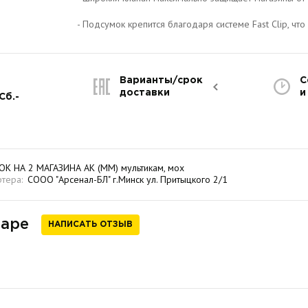
- Подсумок крепится благодаря системе Fast Clip, чт
Варианты/срок
С
доставки
и
Сб.-
 НА 2 МАГАЗИНА АК (ММ) мультикам, мох
тера:
СООО "Арсенал-БЛ" г.Минск ул. Притыцкого 2/1
варе
НАПИСАТЬ ОТЗЫВ