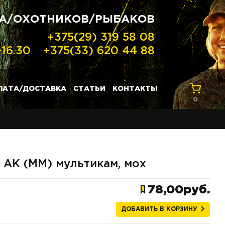
ХА/ОХОТНИКОВ/РЫБАКОВ
+375(29) 319 58 08
-16.30
+375(33) 620 44 88
ЛАТА/ДОСТАВКА
СТАТЬИ
КОНТАКТЫ
0
К (ММ) мультикам, мох
78,00руб.
ДОБАВИТЬ В КОРЗИНУ