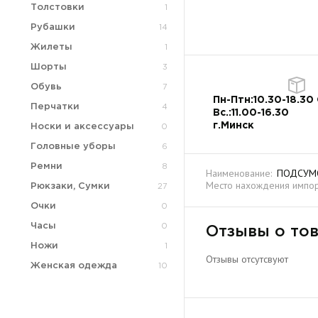
Толстовки
1
Рубашки
14
Жилеты
1
Шорты
3
Обувь
7
Пн-Птн:10.30-18.30 
Перчатки
4
Вс.:11.00-16.30
г.Минск
Носки и аксессуары
0
Головные уборы
6
Ремни
8
Наименование:
ПОДСУМОК
Место нахождения импор
Рюкзаки, Сумки
27
Очки
0
Часы
0
Отзывы о то
Ножи
1
Отзывы отсутсвуют
Женская одежда
10