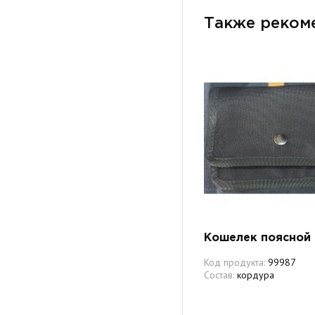
Также реком
Кошелек поясной
Код продукта:
99987
Состав:
кордура