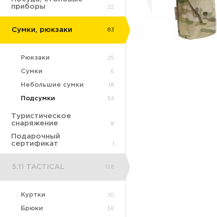
приборы
22
Сумки, рюкзаки
83
Рюкзаки
25
Сумки
6
Небольшие сумки
18
Подсумки
34
Туристическое
снаряжение
8
Подарочный
сертификат
1
5.11 TACTICAL
128
Куртки
10
Брюки
36