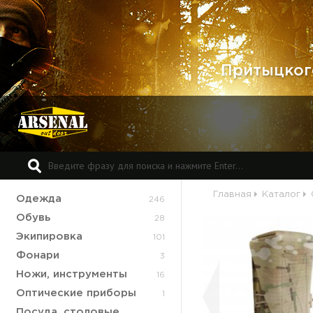
Притыцкого
Главная
Каталог
Одежда
246
Обувь
28
Экипировка
101
Фонари
3
Ножи, инструменты
16
Оптические приборы
1
Посуда, столовые