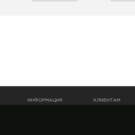
ИНФОРМАЦИЯ
КЛИЕНТАМ
Как совершить покупку
Каталог
Публичная оферта
Бренды
каты
Правила продажи
Таблица размеров
Замена и возврат товара
Корзина
EAC cертификаты
Обратная связь