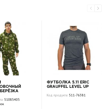
М
ФУТБОЛКА 5.11 ERIC
РОВОЧНЫЙ
GRAUFFEL LEVEL UP
 БЕРЁЗКА
Код продукта:
511-76381
та:
51085405
пок