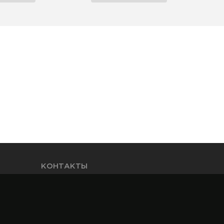
КОНТАКТЫ
СООО "Арсенал-БЛ" юр.адрес: Республика
Беларусь, г. Минск, ул. Притыцкого, д. 2/1
оф. 4Н
+375 17 356 78 88