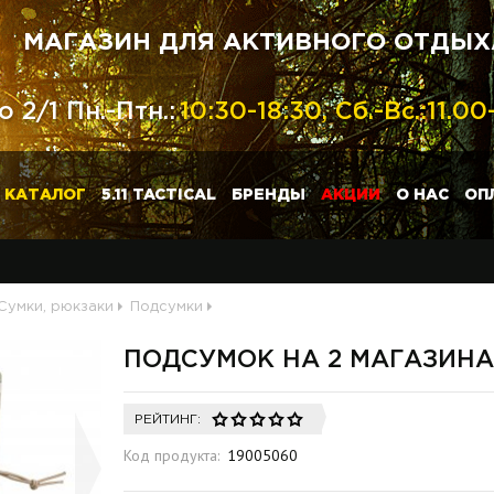
МАГАЗИН ДЛЯ АКТИВНОГО ОТДЫ
 2/1 Пн.-Птн.:
10:30-18:30, Сб.-Вс.:11.00
КАТАЛОГ
5.11 TACTICAL
БРЕНДЫ
АКЦИИ
О НАС
ОП
Сумки, рюкзаки
Подсумки
ПОДСУМОК НА 2 МАГАЗИНА А
РЕЙТИНГ:
Код продукта:
19005060