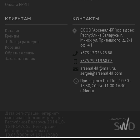
Оплата ЕРИП
КЛИЕНТАМ
КОНТАКТЫ
СООО "Арсенал-БЛ" юр.адрес:
Каталог
Республика Беларусь, г.
Бренды
Минск, ул. Притыцкого, д. 2/1
Таблица размеров
оф. 4Н
Корзина
Обратная связь
+375 17 356 78 88
Заказать звонок
+375 29 319 58 08
arsenal-bl@mail.ru
,
sergei@arsenal-bl.com
Притыцкого Пн.- Птн.: 10.30 -
18.30, Сб.-Вс.:11.00-16.30
г.Минск
Дата регистрации интернет-
магазина в Торговом реестре
Республики Беларусь 2014-10-
16 №147655 Регистрация
Мингорисполкомом от
10.03.2009г № 191112880