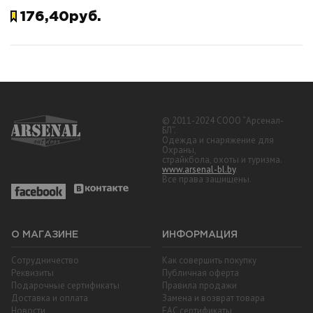
176,40руб.
© 2011-2024 СООО “Арсенал-
БЛ”.
Одежда и снаряжение для
Охраны,
страйкбола, охоты и туризма.
www.arsenal-bl.by
.
Все права защищены.
О МАГАЗИНЕ
ИНФОРМАЦИЯ
Сотрудничество
Как совершить покупку
Реквизиты
Публичная оферта
Подарочные сертификаты
Правила продажи
Доставка и оплата
Замена и возврат товара
Новости
EAC cертификаты