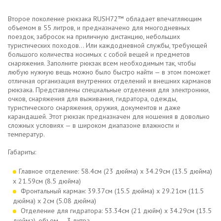
Второе поколение рюкзака RUSH72™ обладает впечатляющим
объемом в 55 литров, и предназначено для многодневных
поездок, забросок на приличную дистанцию, небольших
туристических походов... Или каждодневной службы, требующей
большого количества носимых с собой вещей и предметов
снаряжения. Заполните рюкзак всем необходимым так, чтобы
любую нужную вещь можно было быстро найти — в этом поможет
отличная организация внутренних отделений и внешних карманов
рюкзака. Представлены специальные отделения для электроники,
очков, снаряжения для выживания, гидратора, одежды,
туристического снаряжения, оружия, документов и даже
карандашей. Этот рюкзак предназначен для ношения в довольно
сложных условиях — в широком диапазоне влажности и
температур.
Габариты:
Главное отделение: 58.4см (23 дюйма) x 34.29см (13.5 дюйма)
x 21.59см (8.5 дюйма)
Фронтальный карман: 39.37см (15.5 дюйма) x 29.21см (11.5
дюйма) x 2см (5.08 дюйма)
Отделение для гидратора: 53.34см (21 дюйм) x 34.29см (13.5
дюйма), объем — 3 литра