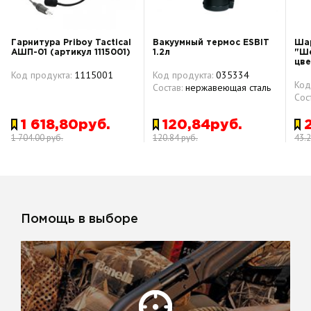
Гарнитура Priboy Tactical
Вакуумный термос ESBIT
Ша
АШП-01 (артикул 1115001)
1.2л
"Ше
цве
Код продукта:
1115001
Код продукта:
035334
Код
Состав:
нержавеющая сталь
Сос
1 618,80руб.
120,84руб.
1 704.00 руб.
120.84 руб.
43.2
Помощь в выборе