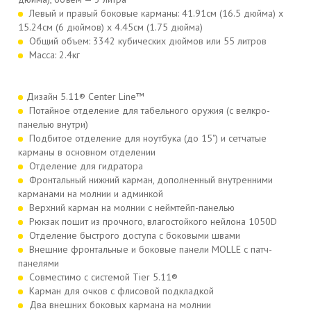
Левый и правый боковые карманы: 41.91см (16.5 дюйма) х
15.24см (6 дюймов) х 4.45см (1.75 дюйма)
Общий объем: 3342 кубических дюймов или 55 литров
Масса: 2.4кг
Дизайн 5.11® Center Line™
Потайное отделение для табельного оружия (с велкро-
панелью внутри)
Подбитое отделение для ноутбука (до 15") и сетчатые
карманы в основном отделении
Отделение для гидратора
Фронтальный нижний карман, дополненный внутренними
карманами на молнии и админкой
Верхний карман на молнии с неймтейп-панелью
Рюкзак пошит из прочного, влагостойкого нейлона 1050D
Отделение быстрого доступа с боковыми швами
Внешние фронтальные и боковые панели MOLLE c патч-
панелями
Совместимо с системой Tier 5.11®
Карман для очков с флисовой подкладкой
Два внешних боковых кармана на молнии