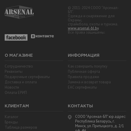
© 2011-2024 СООО “Арсенал-
БЛ”.
Одежда и снаряжение для
Охраны,
страйкбола, охоты и туризма.
www.arsenal-bl.by
.
Все права защищены.
О МАГАЗИНЕ
ИНФОРМАЦИЯ
Сотрудничество
Как совершить покупку
Реквизиты
Публичная оферта
Подарочные сертификаты
Правила продажи
Доставка и оплата
Замена и возврат товара
Новости
EAC cертификаты
Оплата ЕРИП
КЛИЕНТАМ
КОНТАКТЫ
СООО "Арсенал-БЛ" юр.адрес:
Каталог
Республика Беларусь, г.
Бренды
Минск, ул. Притыцкого, д. 2/1
Таблица размеров
оф. 4Н