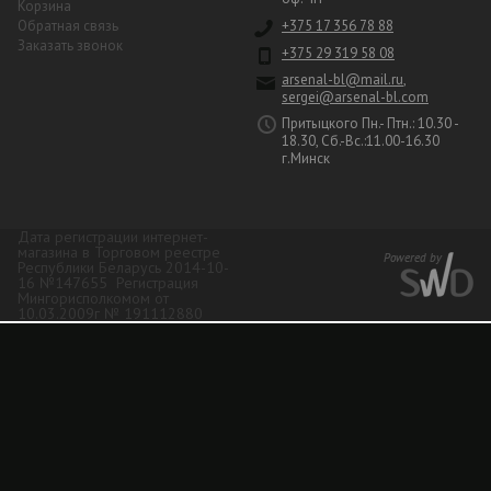
Корзина
Обратная связь
+375 17 356 78 88
Заказать звонок
+375 29 319 58 08
arsenal-bl@mail.ru
,
sergei@arsenal-bl.com
Притыцкого Пн.- Птн.: 10.30 -
18.30, Сб.-Вс.:11.00-16.30
г.Минск
Дата регистрации интернет-
магазина в Торговом реестре
Республики Беларусь 2014-10-
16 №147655 Регистрация
Мингорисполкомом от
10.03.2009г № 191112880