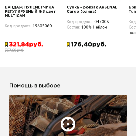
БАНДАЖ ПУЛЕМЕТЧИКА
Сумка - рюкзак ARSENAL
Брю
РЕГУЛИРУЕМЫЙ №3 цвет
Cargo (олива)
Tun
MULTICAM
Код продукта:
047008
Код
Код продукта:
19605060
Состав:
100% Нейлон
Сос
пол
321,84руб.
176,40руб.
357.60 руб.
Помощь в выборе