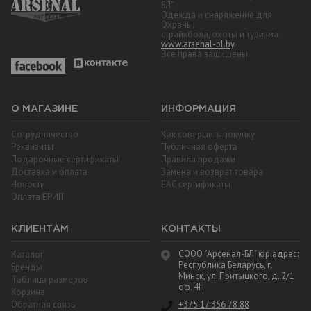
БЛ”.
Одежда и снаряжение для
Охраны,
страйкбола, охоты и туризма.
www.arsenal-bl.by
.
Все права защищены.
О МАГАЗИНЕ
ИНФОРМАЦИЯ
Сотрудничество
Как совершить покупку
Реквизиты
Публичная оферта
Подарочные сертификаты
Правила продажи
Доставка и оплата
Замена и возврат товара
Новости
EAC cертификаты
Оплата ЕРИП
КЛИЕНТАМ
КОНТАКТЫ
СООО "Арсенал-БЛ" юр.адрес:
Каталог
Республика Беларусь, г.
Бренды
Минск, ул. Притыцкого, д. 2/1
Таблица размеров
оф. 4Н
Корзина
Обратная связь
+375 17 356 78 88